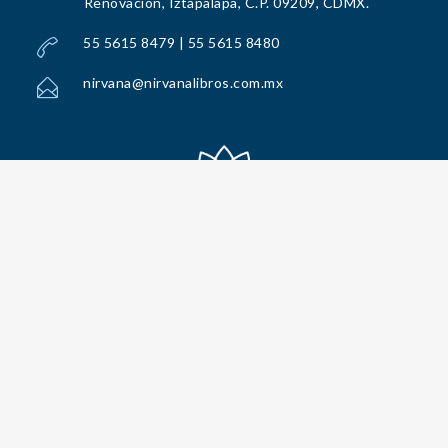
Renovación, Iztapalapa, C.P. 09209, CDMX.
55 5615 8479 | 55 5615 8480
nirvana@nirvanalibros.com.mx
Todos los Derechos Reservados por Nirvana Libros, S.A. de C.V. © 2025