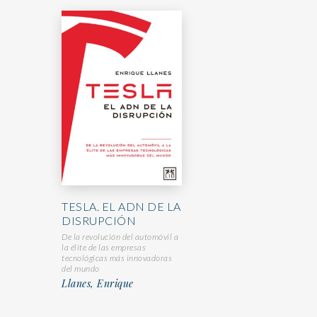
TESLA. EL ADN DE LA
DISRUPCIÓN
De la revolución del automóvil a
la élite de las empresas
tecnológicas más innovadoras
del mundo
Llanes, Enrique