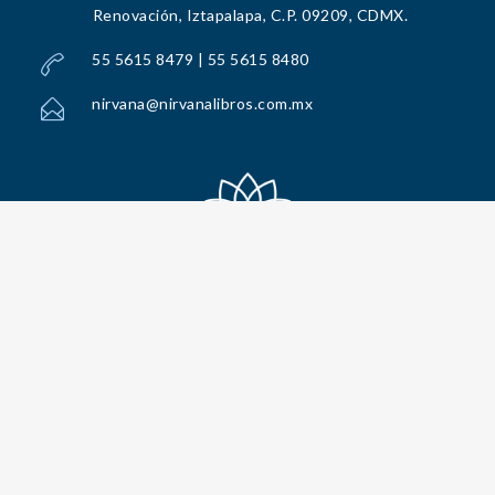
Renovación, Iztapalapa, C.P. 09209, CDMX.
55 5615 8479 | 55 5615 8480
nirvana@nirvanalibros.com.mx
Todos los Derechos Reservados por Nirvana Libros, S.A. de C.V. © 2025