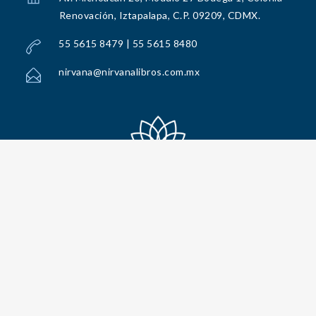
Renovación, Iztapalapa, C.P. 09209, CDMX.
55 5615 8479 | 55 5615 8480
nirvana@nirvanalibros.com.mx
Todos los Derechos Reservados por Nirvana Libros, S.A. de C.V. © 2025