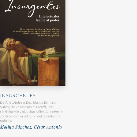
INSURGENTES
De Aristóteles a Derrida, de Dante a
Valéry, de Zambrano a Arendt, una
clarividente y atrevida reflexión sobre la
contradictoria relación entre cultura y
política
Molina Sánchez, César Antonio