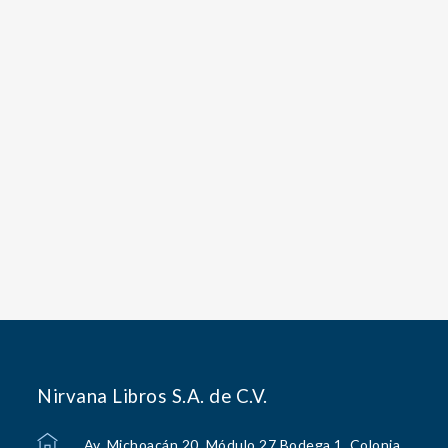
Nirvana Libros S.A. de C.V.
Av. Michoacán 20, Módulo 27 Bodega 1, Colonia