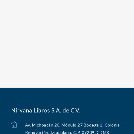
Nirvana Libros S.A. de C.V.
Av. Michoacán 20, Módulo 27 Bodega 1, Colonia
Renovación, Iztapalapa, C.P. 09209, CDMX.