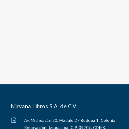
Nirvana Libros S.A. de C.V.
Av. Michoacán 20, Módulo 27 Bodega 1, Colonia
Renovación, Iztapalapa, C.P. 09209, CDMX.